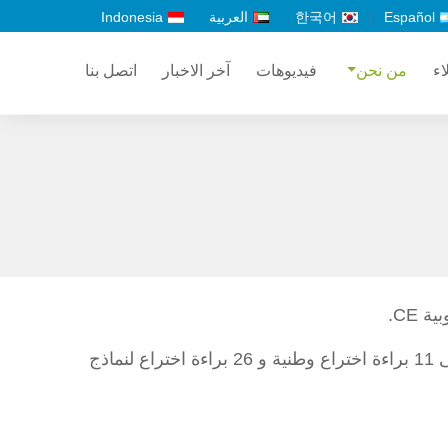
Español
한국어
العربية
Indonesia
اء
من نحن
فيديوهات
آخر الاخبار
اتصل بنا
كما أنه ومنذ تأسيس شركة Gachn، فقد أبدعت في التطوير التقني لمجال معدات التعبئة والتغليف، وقد حصلت على 11 براءة اختراع وطنية و 26 براءة اختراع لنماذج