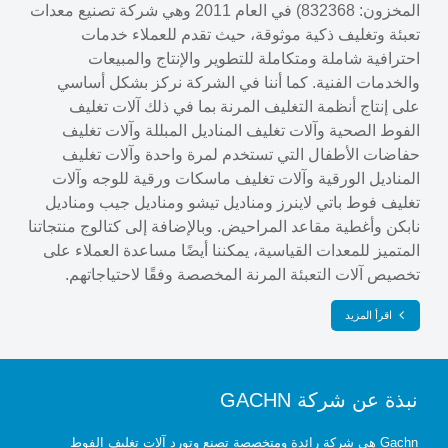
المخزون: 832368) في العام 2011 وهي شركة تصنيع معدات
تعبئة وتغليف ذكية موثوقة، حيث تقدم للعملاء خدمات
احترافية شاملة ومتكاملة للتطوير والإنتاج والمبيعات
والخدمات الفنية. كما أننا في الشركة نركز بشكل أساسي
على إنتاج أنظمة التغليف المرنة بما في ذلك آلات تغليف
الفوط الصحية وآلات تغليف المناديل المبللة وآلات تغليف
حفاضات الأطفال التي تستخدم لمرة واحدة وآلات تغليف
المناديل الورقية وآلات تغليف ماسكات ورقية للوجه وآلات
تغليف فوط باتي لاينرز ومناديل تيشو ومناديل جيب ومناديل
نابكن وأغطية مقاعد المراحيض. وبالإضافة إلى كتالوج منتجاتنا
المتميز للمعدات القياسية، يمكننا أيضًا مساعدة العملاء على
تخصيص آلات التعبئة المرنة المخصصة وفقًا لاحتياجاتهم.
اقرأ المزيد
نبذة عن شركة GACHN
Gachn هي شركة رائدة ومتخصصة تصنع وتورد آلات تغليف الفوط