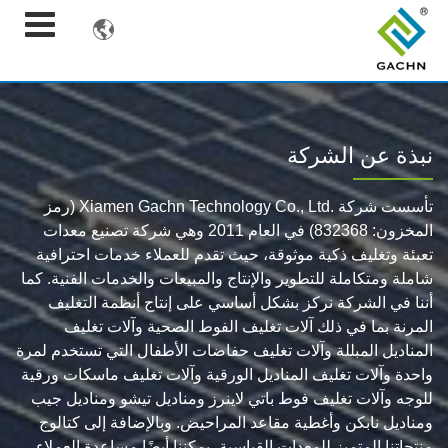

نبذة عن الشركة
تأسست شركة
Xiamen Gachn Technology Co., Ltd.
(رمز
المخزون: 832368) في العام 2011 وهي شركة تصنيع معدات
تعبئة وتغليف ذكية موثوقة، حيث تقدم للعملاء خدمات احترافية
شاملة ومتكاملة للتطوير والإنتاج والمبيعات والخدمات الفنية. كما
أننا في الشركة نركز بشكل أساسي على إنتاج أنظمة التغليف
المرنة بما في ذلك آلات تغليف الفوط الصحية وآلات تغليف
المناديل المبللة وآلات تغليف حفاضات الأطفال التي تستخدم لمرة
واحدة وآلات تغليف المناديل الورقية وآلات تغليف ماسكات ورقية
للوجه وآلات تغليف فوط باتي لاينرز ومناديل تيشو ومناديل جيب
ومناديل نابكن وأغطية مقاعد المراحيض. وبالإضافة إلى كتالوج
منتجاتنا المتميز للمعدات القياسية، يمكننا أيضًا مساعدة العملاء