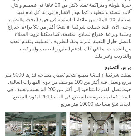
خبرة طويلة ومتراكمة تمتد لأكثر من 20 عامًا في تصميم وإنتاج
آلات التعبئة والتغليف. كما تجدر الإشارة إلى أننا كل عام نعيد
استثمار 10 بالمائة من عائداتنا السنوية في جهود البحث والتطوير.
وحتى الآن، فقد حصلت شركتنا Gachn أكثر من 30 براءة اختراع
وطنية وبراءة اختراع لنماذج المنفعة. كما يمكننا تزويد العملاء
بأفضل حلول التعبئة المرنة وفقًا للظروف العملية، ونقدم العديد
من الخدمات بما في ذلك الدعم الفني والتصميم والتركيب
والتدريب وغير ذلك.
ورش التصنيع
تمتلك شركتنا Gachn مصنع ضخم يُغطي مساحة قدرها 5000 متر
مربع ويعمل فيه أكثر من 100 موظف من ذوي المهارات العالية،
حيث تصل القدرة الإنتاجية إلى أكثر من 200 آلة تعبئة وتغليف في
السنة. كما تمت توسعة المصنع في العام 2019 ليكون المصنع
الجديد تبلغ مساحته 10000 متر مربع.