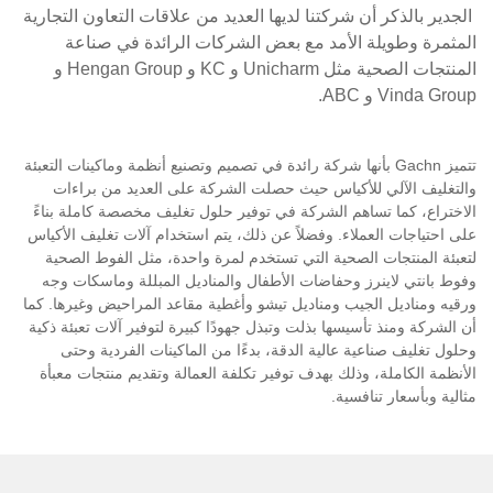
الجدير بالذكر أن شركتنا لديها العديد من علاقات التعاون التجارية
المثمرة وطويلة الأمد مع بعض الشركات الرائدة في صناعة
المنتجات الصحية مثل Unicharm و KC و Hengan Group و
Vinda Group و ABC.
تتميز Gachn بأنها شركة رائدة في تصميم وتصنيع أنظمة وماكينات التعبئة
والتغليف الآلي للأكياس حيث حصلت الشركة على العديد من براءات
الاختراع، كما تساهم الشركة في توفير حلول تغليف مخصصة كاملة بناءً
على احتياجات العملاء. وفضلاً عن ذلك، يتم استخدام آلات تغليف الأكياس
لتعبئة المنتجات الصحية التي تستخدم لمرة واحدة، مثل الفوط الصحية
وفوط بانتي لاينرز وحفاضات الأطفال والمناديل المبللة وماسكات وجه
ورقيه ومناديل الجيب ومناديل تيشو وأغطية مقاعد المراحيض وغيرها. كما
أن الشركة ومنذ تأسيسها بذلت وتبذل جهودًا كبيرة لتوفير آلات تعبئة ذكية
وحلول تغليف صناعية عالية الدقة، بدءًا من الماكينات الفردية وحتى
الأنظمة الكاملة، وذلك بهدف توفير تكلفة العمالة وتقديم منتجات معبأة
مثالية وبأسعار تنافسية.