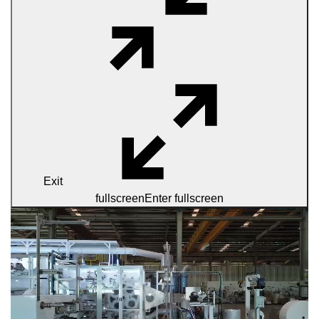
Exit
fullscreen
Enter fullscreen