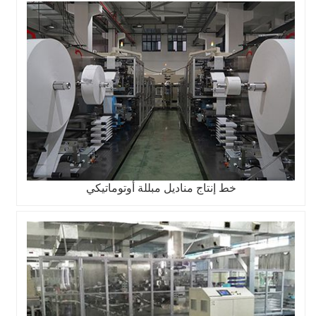
خط إنتاج مناديل مبللة أوتوماتيكي