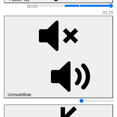
00:00
01:25
Unmute
Mute