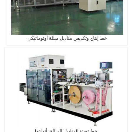
خط إنتاج وتكديس مناديل مبللة أوتوماتيكي
خط تعبئة المناديل المبللة بأنواعها